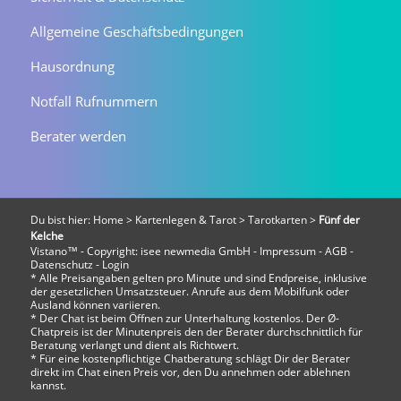
Allgemeine Geschäftsbedingungen
Hausordnung
Notfall Rufnummern
Berater werden
Du bist hier:
Home
>
Kartenlegen & Tarot
>
Tarotkarten
>
Fünf der
Kelche
Vistano™ - Copyright:
isee newmedia GmbH
-
Impressum
-
AGB
-
Datenschutz
-
Login
* Alle Preisangaben gelten pro Minute und sind Endpreise, inklusive
der gesetzlichen Umsatzsteuer. Anrufe aus dem Mobilfunk oder
Ausland können variieren.
* Der Chat ist beim Öffnen zur Unterhaltung kostenlos. Der Ø-
Chatpreis ist der Minutenpreis den der Berater durchschnittlich für
Beratung verlangt und dient als Richtwert.
* Für eine kostenpflichtige Chatberatung schlägt Dir der Berater
direkt im Chat einen Preis vor, den Du annehmen oder ablehnen
kannst.