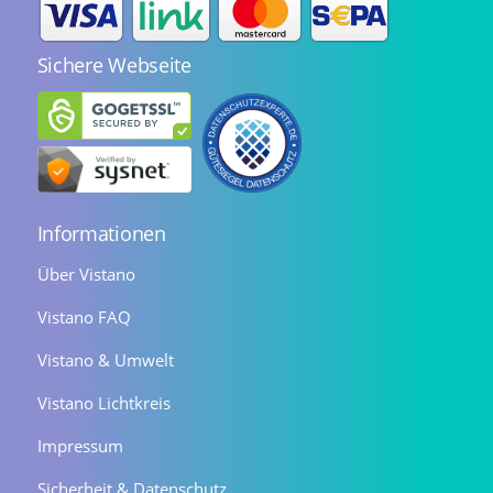
Sichere Webseite
Informationen
Über Vistano
Vistano FAQ
Vistano & Umwelt
Vistano Lichtkreis
Impressum
Sicherheit & Datenschutz