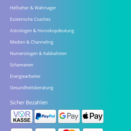
Hellseher & Wahrsager
Esoterische Coaches
Astrologen & Horoskopdeutung
Medien & Channeling
Numerologen & Kabbalisten
Schamanen
Energiearbeiter
Gesundheitsberatung
Sicher Bezahlen