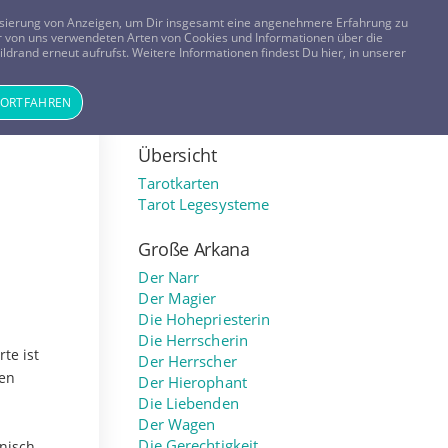
FRAGEN? KOSTENLOS ANRUFEN:
0800-8478266
lisierung von Anzeigen, um Dir insgesamt eine angenehmere Erfahrung zu
 der von uns verwendeten Arten von Cookies und Informationen über die
ldrand erneut aufrufst. Weitere Informationen findest Du hier, in unserer
Tageskarte
Magazin
ANMELDEN
REGISTRIEREN
FORTFAHREN
Übersicht
Tarotkarten
Tarot Legesysteme
Große Arkana
Der Narr
Der Magier
Die Hohepriesterin
Die Herrscherin
te ist
Der Herrscher
gen
Der Hierophant
Die Liebenden
Der Wagen
Die Gerechtigkeit
nisch