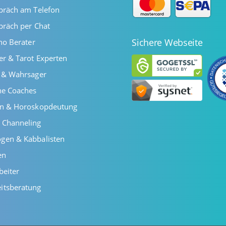
präch am Telefon
präch per Chat
Sichere Webseite
ano Berater
er & Tarot Experten
r & Wahrsager
he Coaches
en & Horoskopdeutung
 Channeling
gen & Kabbalisten
en
beiter
itsberatung