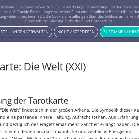
er Website-Funktionen sowie zum Onlinemarketing, Remarketing und der Persona
 klicke auf "Cookie Einstellungen verwalten“, um eine detaillierte Beschreibung
ung widerrufen, indem Du die Cookie Einstellungen über das Schloss am linken Bi
Beratung
Horoskope
Datenschutzerklärung:
Sicherheit und Datenschutz
INSTELLUNGEN VERWALTEN
NICHT AKZEPTIEREN
ZUSTIMMEN UND 
arte: Die Welt (XXI)
ng der Tarotkarte
“Die Welt”
findet sich in der großen Arkana. Die Symbolik dieser Kar
und eine passende innere Haltung. Aufrecht stehen. Aus Erfahrun
 und bezüglich des Fragethemas mehr Ganzheit erlangt haben. Die
schleifen deuten an, dass männliche und weibliche Energie im
 sind. Aktives Wollen und Tun sich mit passivem Empfangen harmo