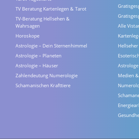
Gratisges
TV Beratung Kartenlegen & Tarot
Gratisges
TV-Beratung Hellsehen &
Wahrsagen
Alle Vist
Horoskope
Kartenleg
Astrologie – Dein Sternenhimmel
Hellsehe
Astrologie – Planeten
Esoterisc
Astrologie – Häuser
Astrolog
Zahlendeutung Numerologie
Medien &
Schamanischen Krafttiere
Numerolo
Schaman
Energiear
Gesundhe